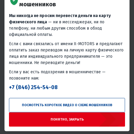
мошенников
Запчасти для 2-х тактного
Запчасти для 2-х тактного
Мы никогда не просим перевести деньги на карту
ПЛМ SEANOVO 9,8F
ПЛМ SEANOVO 15F
физического лица
— ни в мессенджерах, ни по
телефону, ни любым другим способом в обход
официальной оплаты.
Если с вами связались от имени X-MOTORS и предлагают
оплатить заказ переводом на личную карту физического
лица или индивидуального предпринимателя — это
мошенники. Не переводите деньги!
Запчасти для 2-х тактного
Запчасти для 2-х тактного
Если у вас есть подозрения в мошенничестве —
ПЛМ SEANOVO 20F
ПЛМ SEANOVO 30F
позвоните нам:
+7 (846) 254-54-08
ПОСМОТРЕТЬ КОРОТКОЕ ВИДЕО О СХЕМЕ МОШЕННИКОВ
ПОНЯТНО, ЗАКРЫТЬ
Запчасти для 2-х тактного
Запчасти для 4-х тактного
ПЛМ SEANOVO 40F
ПЛМ SEANOVO F2,5BMS