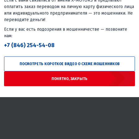
Если с вами связались от имени X-MOTORS и предлагают
оплатить заказ переводом на личную карту физического лица
или индивидуального предпринимателя — это мошенники. Не
переводите деньги!
Если у вас есть подозрения в мошенничестве — позвоните
нам:
+7 (846) 254-54-08
пчасти для
ПОСМОТРЕТЬ КОРОТКОЕ ВИДЕО О СХЕМЕ МОШЕННИКОВ
подвесных
лодочных
моторов
ПОНЯТНО, ЗАКРЫТЬ
PROMAX