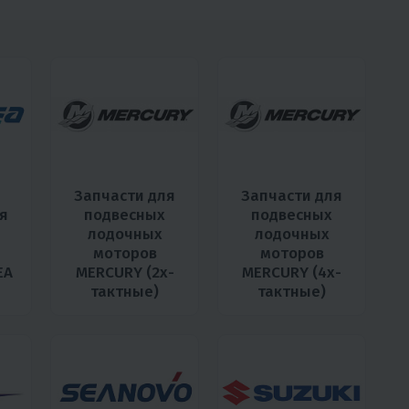
Запчасти для
Запчасти для
я
подвесных
подвесных
лодочных
лодочных
моторов
моторов
EA
MERCURY (2х-
MERCURY (4х-
тактные)
тактные)