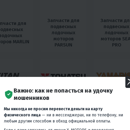
Запчасти для
Запчасти дл
пчасти для
подвесных
подвесных
подвесных
лодочных
лодочных
лодочных
моторов
моторов SEA
оров MARLIN
PARSUN
PRO
Важно: как не попасться на удочку
мошенников
Запчасти для
Запчасти дл
пчасти для
подвесных
подвесных
Мы никогда не просим перевести деньги на карту
подвесных
лодочных
лодочных
физического лица
— ни в мессенджерах, ни по телефону, ни
лодочных
моторов
моторов
любым другим способом в обход официальной оплаты.
торов TITAN
TOHATSU
YAMABISI