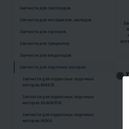
Запчасти для снегоходов
Запчасти для мотоциклов, мопедов
За
Запчасти для скутеров
мот
Запчасти для трициклов
Запчасти для вездеходов
Запчасти для лодочных моторов
Запчасти для подвесных лодочных
моторов BREEZE
Запчасти для подвесных лодочных
моторов GLADIATOR
За
Запчасти для подвесных лодочных
моторов HIDEA
мо