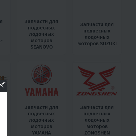
я
Запчасти для
Запчасти для
подвесных
подвесных
лодочных
лодочных
-
моторов
моторов SUZUKI
SEANOVO
я
Запчасти для
Запчасти для
подвесных
подвесных
лодочных
лодочных
моторов
моторов
YAMAHA
ZONGSHEN