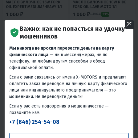
МАСЛО ВИЛОЧНОЕ 15W FORK
МАСЛО ВИЛОЧНОЕ 10W RIDE
OIL EXPERT MEDIUM/HEAVY 1Л
FORK OIL LAVR MOTO 1Л
1 060 ₽
1 060 ₽
1 190 ₽
-11%
50 ₽
50 ₽
50 ₽
50 ₽
Важно: как не попасться на удочку
мошенников
В 1 КЛИК
В 1 КЛИК
Мы никогда не просим перевести деньги на карту
физического лица
— ни в мессенджерах, ни по
телефону, ни любым другим способом в обход
официальной оплаты.
Если с вами связались от имени X-MOTORS и предлагают
оплатить заказ переводом на личную карту физического
лица или индивидуального предпринимателя — это
мошенники. Не переводите деньги!
4.6
0
4.1
0
Если у вас есть подозрения в мошенничестве —
LAVR MOTO МАСЛО ВИЛОЧНОЕ
МАСЛО ВИЛОЧНОЕ 10W RIDE
10W RIDE FORK OIL, 1Л
FORK OIL LAVR MOTO 1Л- НА ИП
позвоните нам:
1 760 ₽
1 800 ₽
+7 (846) 254-54-08
80 ₽
80 ₽
80 ₽
80 ₽