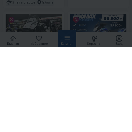
15 лет и старше
Тайвань
ХИТ ПРОДАЖ
Главная
Избранное
Каталог
Корзина
Вход
5
0
5
26
СНЕГОХОД IRBIS TUNGUS
МОПЕД PROMAX STREET CROSS
500LE PRO
150 (49)
497 740 ₽
98 900 ₽
499 000 ₽
159 900 ₽
-0%
-38%
22 400 ₽
21 430 ₽
5 410 ₽
5 590 ₽
В 1 КЛИК
В 1 КЛИК
3333х500 мм
26
4T
Да
150
14
Полуавтомат
4T
Россия
Нет
Воздушное
Тайвань