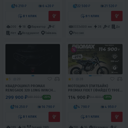
6 210 ₽
6 420 ₽
22 500 ₽
21 520 ₽
В 1 КЛИК
В 1 КЛИК
200
18
Вариатор
4T
3333х500 мм
28
4T
Да
Нет
Воздушное
Тайвань
Россия
5
20
5
28
КВАДРОЦИКЛ PROMAX
МОТОЦИКЛ (ПИТБАЙК)
RENEGADE 320 LONG WINCH
PROMAX FIDET (ФАЙДЕТ) 190E
PRO
17/14
299 900 ₽
114 900 ₽
389 900 ₽
144 800 ₽
-23%
-21%
16 250 ₽
16 790 ₽
4 790 ₽
4 950 ₽
В 1 КЛИК
В 1 КЛИК
289
28
Задний 2WD
150
16
Механика
4T