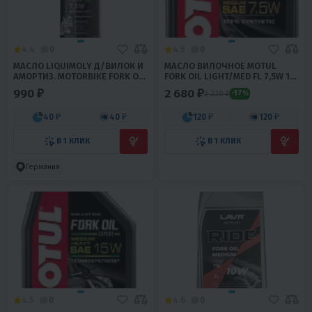
4.4
0
4.5
0
МАСЛО LIQUIMOLY Д/ВИЛОК И
МАСЛО ВИЛОЧНОЕ MOTUL
АМОРТИЗ. MOTORBIKE FORK OIL
FORK OIL LIGHT/MED FL 7,5W 1Л.
MEDIUM/LIGHT 7.5 (0.5Л)
(СТАР. АРТ 101127)
990 ₽
2 680 ₽
3 230 ₽
-17%
40 ₽
40 ₽
120 ₽
120 ₽
В 1 КЛИК
В 1 КЛИК
Германия
4.5
0
4.6
0