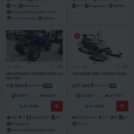
Нет
Масляное
Нет
Воздушное
Тайвань
Хромомолибденовый сплав
15 лет и старше
Тайвань
5
24
4.3
0
КВАДРОЦИКЛ PROMAX WILD 2.0
СНЕГОХОД IRBIS TUNGUS 500L
190 PRO
119 800 ₽
477 740 ₽
239 800 ₽
479 000 ₽
-50%
-0%
5 830 ₽
6 020 ₽
21 500 ₽
20 570 ₽
В 1 КЛИК
В 1 КЛИК
187
15
Задний 2WD
Нет
3333х500 мм
21.5
4T
Да
Воздушное
Россия
Хромомолибденовый сплав