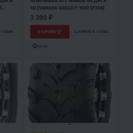
 ДИСК
ПОКРЫШКА ATV WANDA НА ДИСК
)
10 (YAMAHA GRIZZLY 300) (Р356)
3 390 ₽
 1 КЛИК
В КОРЗИНУ
КУПИТЬ В 1 КЛИК
Китай