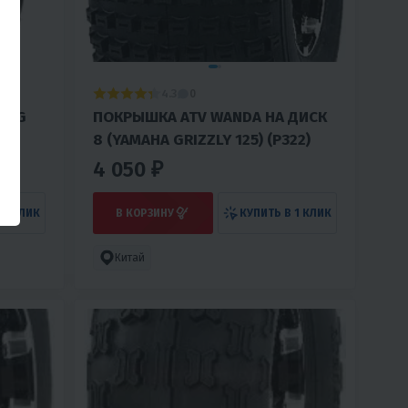
4.3
0
ING
ПОКРЫШКА ATV WANDA НА ДИСК
8 (YAMAHA GRIZZLY 125) (Р322)
4 050 ₽
 1 КЛИК
В КОРЗИНУ
КУПИТЬ В 1 КЛИК
Китай