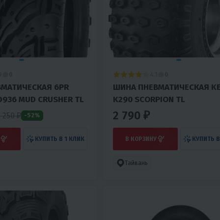
9
4.1
0
0
МАТИЧЕСКАЯ 6PR
ШИНА ПНЕВМАТИЧЕСКАЯ K
D936 MUD CRUSHER TL
K290 SCORPION TL
2 790 ₽
2 250
₽
-52%
КУПИТЬ В 1 КЛИК
В КОРЗИНУ
КУПИТЬ В
Тайвань