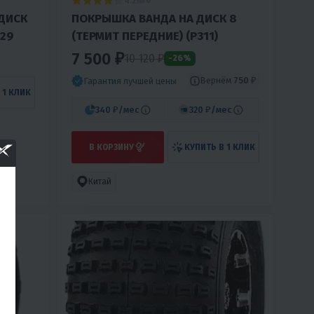
4.2
0
ДИСК
ПОКРЫШКА ВАНДА НА ДИСК 8
329
(ТЕРМИТ ПЕРЕДНИЕ) (Р311)
7 500 ₽
10 120
₽
-26%
Вернём
750 ₽
Гарантия лучшей цены
 1 КЛИК
340 ₽
/мес
320 ₽
/мес
В КОРЗИНУ
КУПИТЬ В 1 КЛИК
Китай