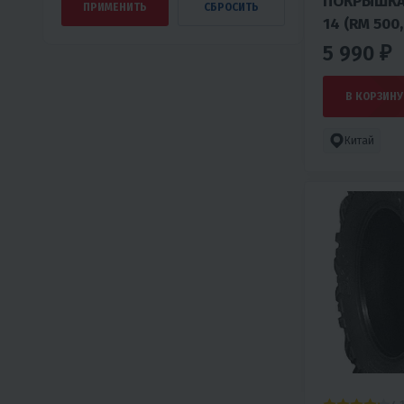
ПОКРЫШКА 
14 (RM 500
(Р392)
5 990 ₽
В КОРЗИНУ
Китай