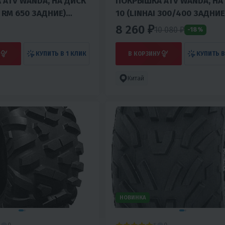
ATV WANDA, НА ДИСК
ПОКРЫШКА ATV WANDA, НА
, RM 650 ЗАДНИЕ)
10 (LINHAI 300/400 ЗАДНИЕ
(Р306)
8 260 ₽
10 080
₽
-18%
КУПИТЬ В 1 КЛИК
В КОРЗИНУ
КУПИТЬ В
Китай
НОВИНКА