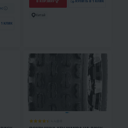
В КОРЗИНУ
КУПИТЬ В 1 КЛИК
ес
Китай
 1 КЛИК
4.4
0