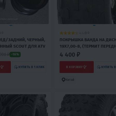
4.4
0
0
ПОКРЫШКА ВАНДА НА ДИСК
ННЫЙ SCOUT ДЛЯ ATV
19Х7,00-8, (ТЕРМИТ ПЕРЕД
(Р315)
4 400 ₽
 000
₽
-16%
КУПИТЬ В 1 КЛИК
В КОРЗИНУ
КУПИТЬ В
Китай