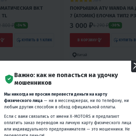
1
5
0
0
ВМАТИЧЕСКАЯ BKT
ПОКРЫШКА ATV WANDA НА 
 TL
7 (ATOMIK) ЕЛОЧКА ТИП2 Р
3 000 ₽
2 800
₽
4 290
₽
-34%
-30%
КУПИТЬ В 1 КЛИК
В КОРЗИНУ
КУПИТЬ В
Китай
Важно: как не попасться на удочку
мошенников
Мы никогда не просим перевести деньги на карту
физического лица
— ни в мессенджерах, ни по телефону, ни
любым другим способом в обход официальной оплаты.
Если с вами связались от имени X-MOTORS и предлагают
оплатить заказ переводом на личную карту физического лица
или индивидуального предпринимателя — это мошенники. Не
переводите деньги!