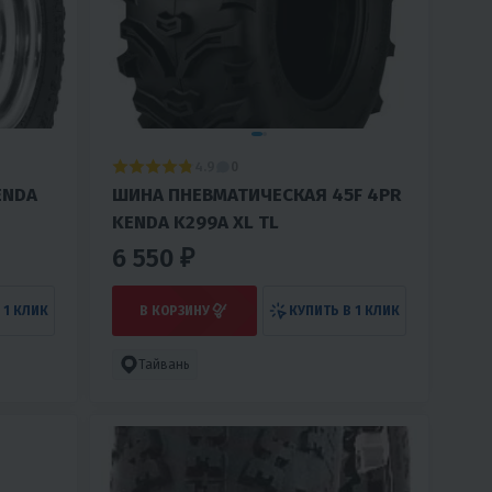
4.9
0
ENDA
ШИНА ПНЕВМАТИЧЕСКАЯ 45F 4PR
KENDA K299A XL TL
6 550 ₽
 1 КЛИК
В КОРЗИНУ
КУПИТЬ В 1 КЛИК
Тайвань