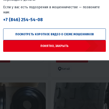
Если у вас есть подозрения в мошенничестве — позвоните
нам:
+7 (846) 254-54-08
6
4.1
0
0
МАТИЧЕСКАЯ 6PR BKT
ПОКРЫШКА МОТО 10 YUANX
ПОСМОТРЕТЬ КОРОТКОЕ ВИДЕО О СХЕМЕ МОШЕННИКОВ
(КРОСС)
930 ₽
ПОНЯТНО, ЗАКРЫТЬ
КУПИТЬ В 1 КЛИК
В КОРЗИНУ
КУПИТЬ В
Китай