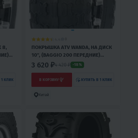
4.4
0
 8,
ПОКРЫШКА ATV WANDA, НА ДИСК
НИЕ)
10", (BAGGIO 200 ПЕРЕДНИЕ)
(FC3003)
3 620 ₽
4 420
₽
-18%
 1 КЛИК
В КОРЗИНУ
КУПИТЬ В 1 КЛИК
Китай