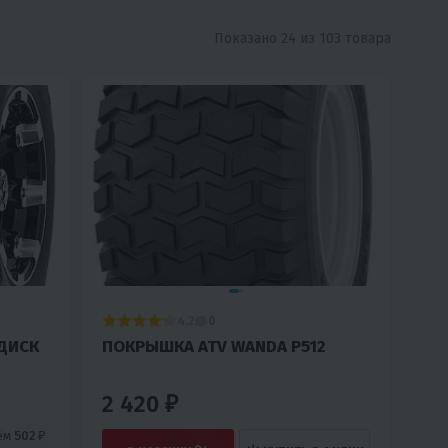
Показано 24 из 103 товара
4.2
0
ДИСК
ПОКРЫШКА ATV WANDA Р512
2 420 ₽
ём
502 ₽