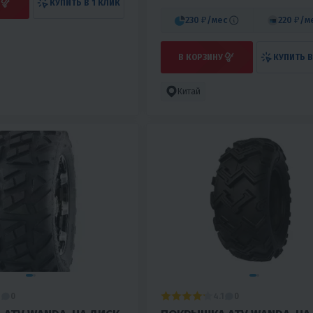
КУПИТЬ В 1 КЛИК
230 ₽
/мес
220 ₽
/м
В КОРЗИНУ
КУПИТЬ В
Китай
1
4.1
0
0