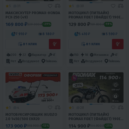
5
31
5
30
МАКСИСКУТЕР PROMAX-HONDA
МОТОЦИКЛ (ПИТБАЙК)
PCX-250 (49)
PROMAX FIDET (ФАЙДЕТ) 190E
MAX PRO LUX 19/16
169 800 ₽
129 800 ₽
239 000 ₽
159 800 ₽
-29%
-19%
7 910 ₽
8 180 ₽
5 410 ₽
5 590 ₽
В 1 КЛИК
В 1 КЛИК
200
22
Вариатор
4T
150
18
Механика
4T
Нет
Воздушное
Тайвань
Нет
Воздушное
Тайвань
5
4
5
28
МОТОБУКСИРОВЩИК IKUDZO
МОТОЦИКЛ (ПИТБАЙК)
2.0 1450/500 EKR20
PROMAX FIDET (ФАЙДЕТ) 190E
17/14
173 900 ₽
114 900 ₽
198 900 ₽
144 800 ₽
-13%
-21%