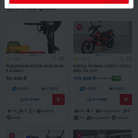
Хромомолибденовый сплав
15 лет и старше
Тайвань
ХИТ ПРОДАЖ
4
0
5
34
ЛОДОЧНЫЙ МОТОР MARLIN MP
МОПЕД PROMAX STREET CROSS
9.8 AMHS
MAX 150 (49)
96 000 ₽
119 800 ₽
169 800 ₽
-29%
4 320 ₽
4 130 ₽
5 410 ₽
5 590 ₽
В 1 КЛИК
В 1 КЛИК
9.8
2T
S
Румпель
150
11
Полуавтомат
4T
Китай
Нет
Воздушное
Тайвань