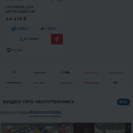
ГУСЕНИЦА ДЛЯ
АВТОПОДВЕСОК
44 470 ₽
2 000 ₽
1 910 ₽
В 1 КЛИК
Россия
ВИДЕО ПРО МОТОТЕХНИКУ
Все
Видеообзоры
Видеоотзывы