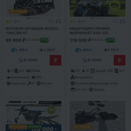
ХИТ ПРОДАЖ
5
9
5
20
МОТОБУКСИРОВЩИК IKUDZO
КВАДРОЦИКЛ PROMAX
1100/380 К7
МАЙНКРАФТ KIDS 125
99 800 ₽
119 000 ₽
119 900 ₽
189 000 ₽
-17%
-37%
4 160 ₽
4 300 ₽
4 960 ₽
5 120 ₽
В 1 КЛИК
В 1 КЛИК
6
Нет
380мм
125
13
Задний 2WD
Нет
Бензиновый
196
Воздушное
Хромомолибденовый сплав
Редуктор
4T
Россия
6-14 лет
Тайвань
ХИТ ПРОДАЖ
НОВИНКА
ХИТ ПРОДАЖ