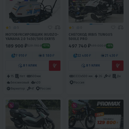
5
5
5
0
МОТОБУКСИРОВЩИК IKUDZO-
СНЕГОХОД IRBIS TUNGUS
YAMAHA 2.0 1450/500 EKR15
500LE PRO
189 900 ₽
497 740 ₽
229 790 ₽
499 000 ₽
-17%
-0%
7 910 ₽
8 180 ₽
22 400 ₽
21 430 ₽
В 1 КЛИК
В 1 КЛИК
15
Нет
500мм
3333х500 мм
26
4T
Да
Бензиновый
420
Россия
Вариатор
4T
Россия