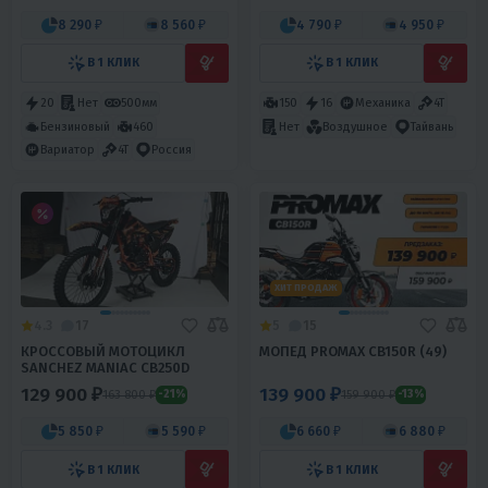
8 290 ₽
8 560 ₽
4 790 ₽
4 950 ₽
В 1 КЛИК
В 1 КЛИК
20
Нет
500мм
150
16
Механика
4T
Бензиновый
460
Нет
Воздушное
Тайвань
Вариатор
4T
Россия
ХИТ ПРОДАЖ
4.3
17
5
15
КРОССОВЫЙ МОТОЦИКЛ
МОПЕД PROMAX CB150R (49)
SANCHEZ MANIAC CB250D
129 900 ₽
139 900 ₽
163 800 ₽
159 900 ₽
-21%
-13%
5 850 ₽
5 590 ₽
6 660 ₽
6 880 ₽
В 1 КЛИК
В 1 КЛИК