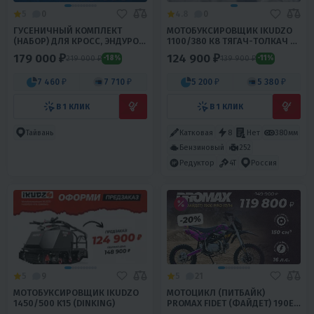
5
0
4.8
0
ГУСЕНИЧНЫЙ КОМПЛЕКТ
МОТОБУКСИРОВЩИК IKUDZO
(НАБОР) ДЛЯ КРОСС, ЭНДУРО
1100/380 К8 ТЯГАЧ-ТОЛКАЧ C
МОТОЦИКЛОВ PROMAX ALIEN
САНЯМИ
179 000 ₽
124 900 ₽
219 000 ₽
139 900 ₽
-18%
-11%
7 460 ₽
7 710 ₽
5 200 ₽
5 380 ₽
В 1 КЛИК
В 1 КЛИК
Тайвань
Катковая
8
Нет
380мм
Бензиновый
252
Редуктор
4T
Россия
5
9
5
21
МОТОБУКСИРОВЩИК IKUDZO
МОТОЦИКЛ (ПИТБАЙК)
1450/500 K15 (DINKING)
PROMAX FIDET (ФАЙДЕТ) 190E
PRO 17/14