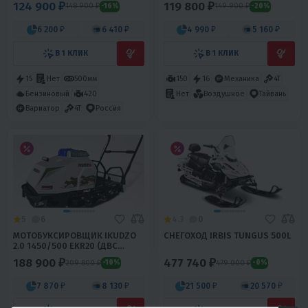
124 900 ₽
119 800 ₽
148 900 ₽
149 900 ₽
-16%
-20%
6 200 ₽
6 410 ₽
4 990 ₽
5 160 ₽
В 1 КЛИК
В 1 КЛИК
15
Нет
500мм
150
16
Механика
4T
Бензиновый
420
Нет
Воздушное
Тайвань
Вариатор
4T
Россия
5
6
4.3
0
МОТОБУКСИРОВЩИК IKUDZO
СНЕГОХОД IRBIS TUNGUS 500L
2.0 1450/500 EKR20 (ДВС
DINKIN)
188 900 ₽
477 740 ₽
209 800 ₽
479 000 ₽
-10%
-0%
7 870 ₽
8 130 ₽
21 500 ₽
20 570 ₽