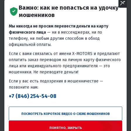
В 1 КЛИК
В 1 КЛИК
Важно: как не попасться на удочку
20
Нет
500мм
3333х500 мм
21.5
4T
Да
мошенников
Бензиновый
460
Россия
Вариатор
4T
Россия
Мы никогда не просим перевести деньги на карту
физического лица
— ни в мессенджерах, ни по
телефону, ни любым другим способом в обход
официальной оплаты.
Если с вами связались от имени X-MOTORS и предлагают
оплатить заказ переводом на личную карту физического
НОВИНКА
лица или индивидуального предпринимателя — это
мошенники. Не переводите деньги!
5
25
4.8
0
КВАДРОЦИКЛ PROMAX
СНЕГОХОД IRBIS TUNGUS
Если у вас есть подозрения в мошенничестве —
МАЙНКРАФТ 192 PRO
600LE 26/27
позвоните нам:
139 900 ₽
499 900 ₽
189 900 ₽
569 900 ₽
-26%
-12%
+7 (846) 254-54-08
5 830 ₽
6 020 ₽
22 500 ₽
21 520 ₽
В 1 КЛИК
В 1 КЛИК
ПОСМОТРЕТЬ КОРОТКОЕ ВИДЕО О СХЕМЕ МОШЕННИКОВ
150
18
Задний 2WD
3333х500 мм
28
4T
Да
Нет
Воздушно-масляное
Россия
ПОНЯТНО, ЗАКРЫТЬ