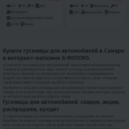
223
16
4T
Нет
150
16
Механика
4T
Воздушное
Нет
Воздушное
Тайвань
Хромомолибденовый сплав
21/18
Китай
Купите гусеницы для автомобилей в Самаре
в интернет-магазине X-MOTORS
В каталоге "гусеницы для автомобилей" представлен большой выбор
товаров в наличии и под заказ. На все гусеницы для автомобилей
действует гарантия от произодителя. Выбирайте понравившуюся
модель на сайте из широкого ассортимента по фото, цене, отзывам,
характеристикам с помощью удобного фильтра.
Вы можете заказать гусеницы для автомобилей с быстрой доставкой в
Самаре и по всей России: при заказе выберите магазин или пункт выдачи,
из которого вам удобнее забрать товар.
Гусеницы для автомобилей: скидки, акции,
распродажи, кредит
В нашем магазине постоянно проводятся распродажи: вы можете
приобрести дешево гусеницы для автомобилей со скидкой по выгодной
цене, если на эту модель сейчас действует акция. Кроме того, мы