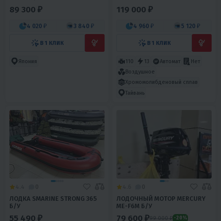
89 300 ₽
119 000 ₽
4 020 ₽
3 840 ₽
4 960 ₽
5 120 ₽
В 1 КЛИК
В 1 КЛИК
Япония
110
13
Автомат
Нет
Воздушное
Хромомолибденовый сплав
Тайвань
4.4
0
4.6
0
ЛОДКА SMARINE STRONG 365
ЛОДОЧНЫЙ МОТОР MERCURY
Б/У
ME-F6M Б/У
55 490 ₽
79 600 ₽
99 000 ₽
-20%