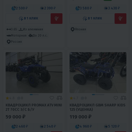
2 500 ₽
2 390 ₽
3 580 ₽
3 430 ₽
В 1 КЛИК
В 1 КЛИК
3.65
Из алюминия
Япония
Моторная
До 20 л.с.
Россия
4.8
0
4.7
0
КВАДРОЦИКЛ PROMAX ATV MINI
КВАДРОЦИКЛ GBM SHARP KIDS
2T 70CC Э/С Б/У
125 (УЦЕНКА)
59 000 ₽
119 000 ₽
2 460 ₽
2 540 ₽
4 960 ₽
5 120 ₽