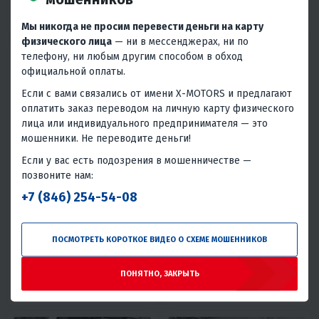
Китай
Китай
Мы никогда не просим перевести деньги на карту
физического лица
— ни в мессенджерах, ни по
телефону, ни любым другим способом в обход
официальной оплаты.
Если с вами связались от имени X-MOTORS и предлагают
оплатить заказ переводом на личную карту физического
лица или индивидуального предпринимателя — это
мошенники. Не переводите деньги!
4.1
0
4.6
0
Если у вас есть подозрения в мошенничестве —
ЛОДОЧНЫЙ МОТОР SUZUKI
СНЕГОХОД BRP LINX ARMY V800
позвоните нам:
DT15 2T Б/У
(АРМЕЕЦ) Б/У
+7 (846) 254-54-08
146 500 ₽
810 000 ₽
840 000 ₽
-4%
6 590 ₽
6 310 ₽
36 450 ₽
34 880 ₽
ПОСМОТРЕТЬ КОРОТКОЕ ВИДЕО О СХЕМЕ МОШЕННИКОВ
В 1 КЛИК
В 1 КЛИК
ПОНЯТНО, ЗАКРЫТЬ
Япония
800
65
4T
Да
Канада