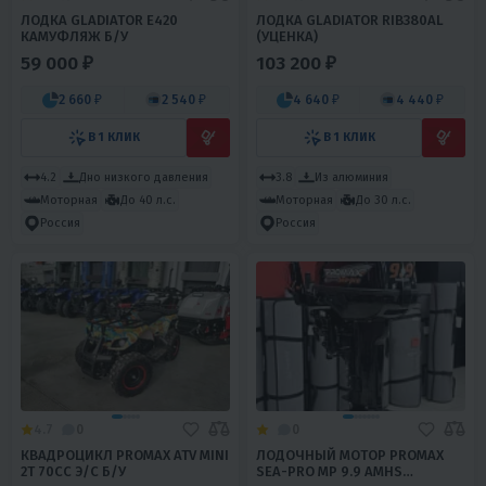
ЛОДКА GLADIATOR E420
ЛОДКА GLADIATOR RIB380AL
КАМУФЛЯЖ Б/У
(УЦЕНКА)
59 000 ₽
103 200 ₽
2 660 ₽
2 540 ₽
4 640 ₽
4 440 ₽
В 1 КЛИК
В 1 КЛИК
4.2
Дно низкого давления
3.8
Из алюминия
Моторная
До 40 л.с.
Моторная
До 30 л.с.
Россия
Россия
4.7
0
0
КВАДРОЦИКЛ PROMAX ATV MINI
ЛОДОЧНЫЙ МОТОР PROMAX
2T 70CC Э/С Б/У
SEA-PRO MP 9.9 AMHS