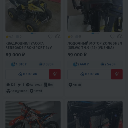
4.1
0
5
0
КВАДРОЦИКЛ YACOTA
ЛОДОЧНЫЙ МОТОР ZONGSHEN
RENEGADE PRO-SPORT Б/У
(SELVA) T 9.9 (15) (УЦЕНКА)
89 000 ₽
59 000 ₽
4 010 ₽
3 830 ₽
2 660 ₽
2 540 ₽
В 1 КЛИК
В 1 КЛИК
125
11
Автомат
Нет
Китай
Воздушное
Китай