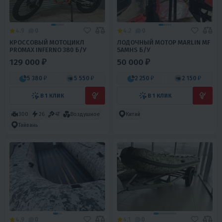
4.9
0
4.2
0
КРОССОВЫЙ МОТОЦИКЛ
ЛОДОЧНЫЙ МОТОР MARLIN MF
PROMAX INFERNO 380 Б/У
5AMHS Б/У
129 000 ₽
50 000 ₽
5 380 ₽
5 550 ₽
2 250 ₽
2 150 ₽
В 1 КЛИК
В 1 КЛИК
300
26
4T
Воздушное
Китай
Тайвань
4.9
0
4.1
0