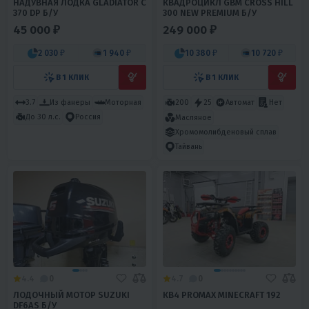
НАДУВНАЯ ЛОДКА GLADIATOR C
КВАДРОЦИКЛ GBM CROSS HILL
370 DP Б/У
300 NEW PREMIUM Б/У
45 000 ₽
249 000 ₽
2 030 ₽
1 940 ₽
10 380 ₽
10 720 ₽
В 1 КЛИК
В 1 КЛИК
3.7
Из фанеры
Моторная
200
25
Автомат
Нет
До 30 л.с.
Россия
Масляное
Хромомолибденовый сплав
Тайвань
4.4
0
4.7
0
ЛОДОЧНЫЙ МОТОР SUZUKI
КВ4 PROMAX MINECRAFT 192
DF6AS Б/У