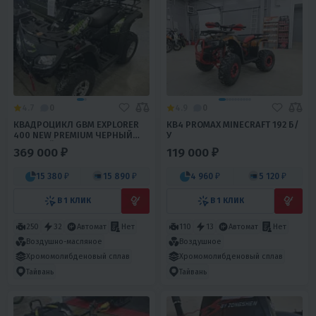
4.7
0
4.9
0
КВАДРОЦИКЛ GBM EXPLORER
КВ4 PROMAX MINECRAFT 192 Б/
400 NEW PREMIUM ЧЕРНЫЙ
У
ЗЕЛЕНЫЙ (УЦЕНКА)
369 000 ₽
119 000 ₽
15 380 ₽
15 890 ₽
4 960 ₽
5 120 ₽
В 1 КЛИК
В 1 КЛИК
250
32
Автомат
Нет
110
13
Автомат
Нет
Воздушно-масляное
Воздушное
Хромомолибденовый сплав
Хромомолибденовый сплав
Тайвань
Тайвань