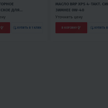
ТОРНОЕ
МАСЛО BRP XPS 4-ТАКТ. СИ
ЕСКОЕ ДЛЯ
ЗИМНЕЕ 0W-40
В 2Т BRP XPS
ену
Уточнить цену
OIL, 4Л.
КУПИТЬ В 1 КЛИК
В КОРЗИНУ
КУПИТЬ В