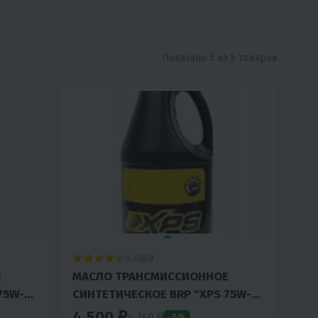
Показано 5 из 5 товаров
4.5
0
Е
МАСЛО ТРАНСМИССИОННОЕ
75W-
СИНТЕТИЧЕСКОЕ BRP "XPS 75W-
140", 946ML (619590182)
4 500 ₽
4 740 ₽
-5%