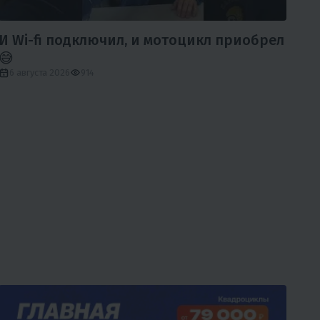
И Wi-fi подключил, и мотоцикл приобрел
Кр
😅
ЧЕ
вы
6 августа 2026
914
6