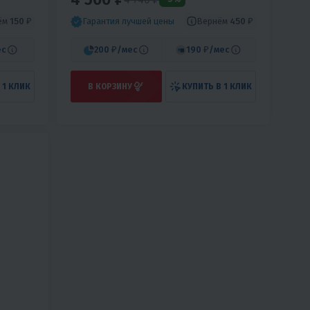
ём
150 ₽
Вернём
450 ₽
Гарантия лучшей цены
ес
200 ₽
/мес
190 ₽
/мес
 1 КЛИК
В КОРЗИНУ
КУПИТЬ В 1 КЛИК