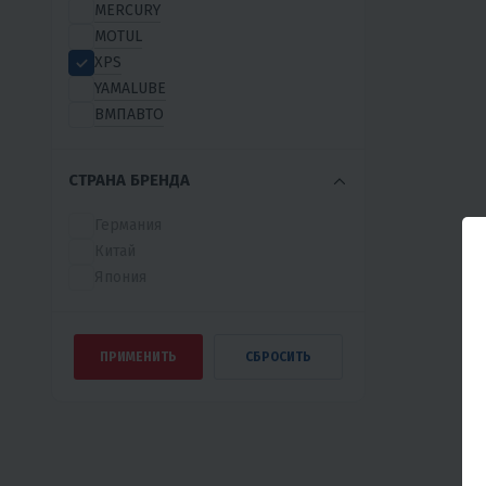
MERCURY
MOTUL
XPS
YAMALUBE
ВМПАВТО
СТРАНА БРЕНДА
Германия
Китай
Япония