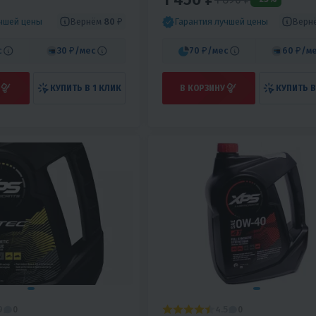
IL, 1Л.
Вернём
80 ₽
Верн
учшей цены
Гарантия лучшей цены
с
30 ₽
/мес
70 ₽
/мес
60 ₽
/м
КУПИТЬ В 1 КЛИК
В КОРЗИНУ
КУПИТЬ В
9
4.5
0
0