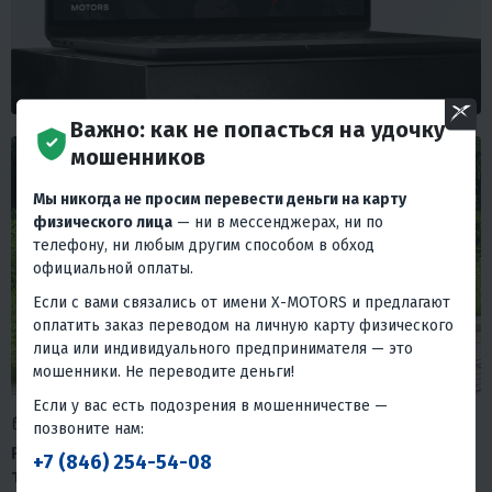
Важно: как не попасться на удочку
мошенников
Мы никогда не просим перевести деньги на карту
физического лица
— ни в мессенджерах, ни по
телефону, ни любым другим способом в обход
официальной оплаты.
Если с вами связались от имени X-MOTORS и предлагают
оплатить заказ переводом на личную карту физического
лица или индивидуального предпринимателя — это
мошенники. Не переводите деньги!
Если у вас есть подозрения в мошенничестве —
2 июля 2026
Время на прочтение: 4 мин.
позвоните нам:
PROMAX TOURING PR300 PRO: обзор бюджетного
+7 (846) 254-54-08
турэндуро для дальних путешествий