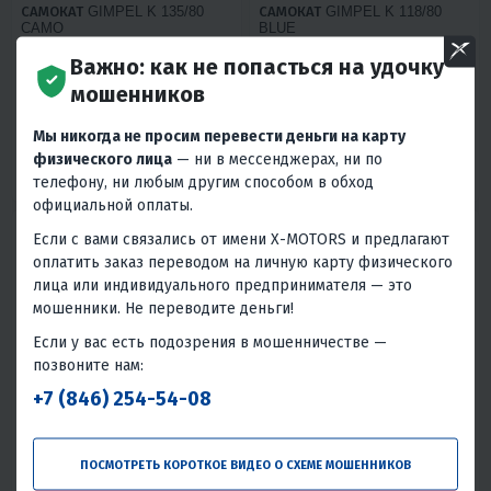
САМОКАТ GIMPEL K 135/80
САМОКАТ GIMPEL K 118/80
CAMO
BLUE
1 010 ₽
900 ₽
Важно: как не попасться на удочку
мошенников
Архивный товар
Архивный товар
Мы никогда не просим перевести деньги на карту
ПОДРОБНЕЕ
ПОДРОБНЕЕ
физического лица
— ни в мессенджерах, ни по
телефону, ни любым другим способом в обход
Россия
Россия
официальной оплаты.
Если с вами связались от имени X-MOTORS и предлагают
оплатить заказ переводом на личную карту физического
лица или индивидуального предпринимателя — это
мошенники. Не переводите деньги!
Если у вас есть подозрения в мошенничестве —
АРХИВНЫЙ
АРХИВНЫЙ
позвоните нам:
4.6
0
4.9
0
+7 (846) 254-54-08
САМОКАТ GIMPEL K 135/80
САМОКАТ GIMPEL K 120/80
GRAFFITI
1 120 ₽
870 ₽
ПОСМОТРЕТЬ КОРОТКОЕ ВИДЕО О СХЕМЕ МОШЕННИКОВ