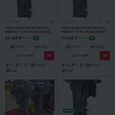
4.8
0
4.3
0
ЛОДОЧНЫЙ МОТОР BREEZE-
ЛОДОЧНЫЙ МОТОР BREEZE-
YAMAHA T 9.9S (2Х ТАКТНЫЙ)
YAMAHA T 9.8S (2Х ТАКТНЫЙ)
(15)
82 100 ₽
75 800 ₽
86 400 ₽
79 800 ₽
-5%
-5%
3 690 ₽
3 530 ₽
3 410 ₽
3 260 ₽
В 1 КЛИК
В 1 КЛИК
9.9
2T
S
Румпель
9.8
2T
S
Румпель
Китай
Китай
НОВИНКА