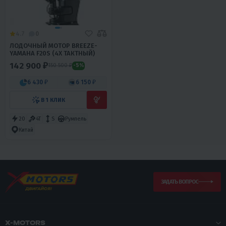
4.7
0
ЛОДОЧНЫЙ МОТОР BREEZE-
YAMAHA F20S (4Х ТАКТНЫЙ)
142 900 ₽
150 500 ₽
-5%
6 430 ₽
6 150 ₽
В 1 КЛИК
20
4T
S
Румпель
Китай
ЗАДАТЬ ВОПРОС
X-MOTORS