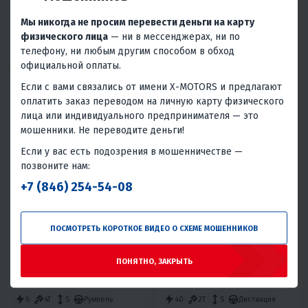
В 1 КЛИК
В 1 КЛИК
Мы никогда не просим перевести деньги на карту
физического лица
— ни в мессенджерах, ни по
2
4T
S
Румпель
2
2T
S
Румпель
телефону, ни любым другим способом в обход
Китай
Китай
официальной оплаты.
Если с вами связались от имени X-MOTORS и предлагают
оплатить заказ переводом на личную карту физического
лица или индивидуального предпринимателя — это
мошенники. Не переводите деньги!
Если у вас есть подозрения в мошенничестве —
позвоните нам:
4.8
0
4.6
0
+7 (846) 254-54-08
ЛОДОЧНЫЙ МОТОР BREEZE-
ЛОДОЧНЫЙ МОТОР BREEZE-
YAMAHA F6S (4Х ТАКТНЫЙ)
YAMAHA T40BWS-R (2Х
ТАКТНЫЙ)
62 600 ₽
201 200 ₽
65 900 ₽
211 800 ₽
-5%
-5%
ПОСМОТРЕТЬ КОРОТКОЕ ВИДЕО О СХЕМЕ МОШЕННИКОВ
2 820 ₽
2 700 ₽
9 050 ₽
8 660 ₽
ПОНЯТНО, ЗАКРЫТЬ
В 1 КЛИК
В 1 КЛИК
6
4T
S
Румпель
40
2T
S
Дистанция