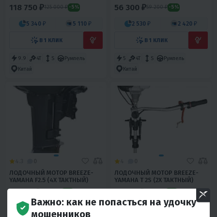
118 750 ₽
56 300 ₽
125 000 ₽
59 200 ₽
-5%
-5%
5 340 ₽
5 110 ₽
2 530 ₽
2 420 ₽
В 1 КЛИК
В 1 КЛИК
9.9
4T
S
Румпель
5
4T
S
Румпель
Китай
Китай
4.3
0
4
0
ЛОДОЧНЫЙ МОТОР BREEZE-
ЛОДОЧНЫЙ МОТОР BREEZE-
YAMAHA F2.5 (4Х ТАКТНЫЙ)
YAMAHA T 2S (2Х ТАКТНЫЙ)
43 130 ₽
11 300 ₽
45 400 ₽
11 900 ₽
-5%
-5%
Важно: как не попасться на удочку
1 940 ₽
1 860 ₽
510 ₽
490 ₽
мошенников