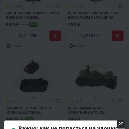
4.2
0
4.9
0
ВЕЛОПОКРЫШКА КАМА, КРОСС
ВЕЛОПОКРЫШКА ТАИР Л-331
Л-326 БЕЗ КАМЕРЫ
БЕЗ КАМЕРЫ ПЕТРОШИНА
ПЕТРОШИНА
860 ₽
930 ₽
1 000 ₽
-14%
В 1 КЛИК
В 1 КЛИК
Россия
Россия
4
0
4
0
ВЕЛОКАМЕРА МИШКА 12 И
ВЕЛОКАМЕРА 14 A/V.
КОЛЯСКА ДЕТСКАЯ
ЗОЛОТНИК АВТО (CN)
ПЕТРОШИНА
300 ₽
180 ₽
370 ₽
-19%
Важно: как не попасться на удочку