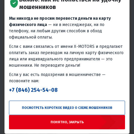
В 1 КЛИК
В 1 КЛИК
мошенников
Россия
Россия
Мы никогда не просим перевести деньги на карту
физического лица
— ни в мессенджерах, ни по
телефону, ни любым другим способом в обход
официальной оплаты.
Если с вами связались от имени X-MOTORS и предлагают
оплатить заказ переводом на личную карту физического
лица или индивидуального предпринимателя — это
мошенники. Не переводите деньги!
4.6
0
4
0
Если у вас есть подозрения в мошенничестве —
ВЕЛОКАМЕРА 20 A/V ЗОЛОТНИК
ВЕЛОКАМЕРА УРАЛ 28"
позвоните нам:
АВТО (CN)
ПЕТРОШИНА
210 ₽
390 ₽
+7 (846) 254-54-08
430 ₽
-9%
В 1 КЛИК
В 1 КЛИК
ПОСМОТРЕТЬ КОРОТКОЕ ВИДЕО О СХЕМЕ МОШЕННИКОВ
Россия
Россия
ПОНЯТНО, ЗАКРЫТЬ